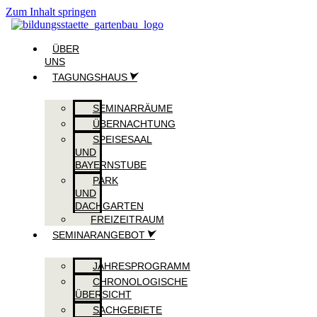
Zum Inhalt springen
ÜBER
UNS
TAGUNGSHAUS
SEMINARRÄUME
ÜBERNACHTUNG
SPEISESAAL
UND
BAYERNSTUBE
PARK
UND
DACHGARTEN
FREIZEITRAUM
SEMINARANGEBOT
JAHRESPROGRAMM
CHRONOLOGISCHE
ÜBERSICHT
SACHGEBIETE