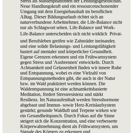
Stress als Massenphänomen der Leistungsgesellschaft.
Neue Handlungskraft und ein ressourcenschonender
Umgang mit dem Energiehaushalt im beruflichen
Alltag. Dieser Bildungsurlaub richtet sich an
naturverbundene Arbeitnehmer, die Life-Balance nicht
nur als Schlagwort sehen. Life-Balance und Work-
Life-Balance unterscheiden sich nicht wirklich  Privat-
und Berufsleben greifen wie Zahnräder ineinander,
und eine solide Belastungs- und Leistungsfähigkeit
basiert auf mentaler und körperlicher Gesundheit.
Eigene Grenzen erkennen und ein Frühwarnsystem
gegen Stress und 'Ausbrennen' entwickeln. Durch
Achtsamkeit und Gelassenheit finden wir innere Ruhe
und Entspannung, wobei es eine Vielzahl von
Entspannungsmethoden gibt, die auch in der Natur
bzw. im Wald praktiziert werden können. Die
Waldentspannung ist eine achtsamkeitsbasierte
Meditation, fördert Stressresistenz und stärkt
Resilienz. Im Naturaufenthalt werden Stresshormone
abgebaut und Immun- sowie Herz-Kreislaufsystem
gestärkt; gesunde Waldluft und Terpene wirken wie
ein Gesundheitspunch. Durch Fokus auf die Sinne
steigert sich die Konzentration, und eine verbesserte
Körperwahrnehmung dient als Frühwarnsystem, um
Signale des Körpers zu erkennen und